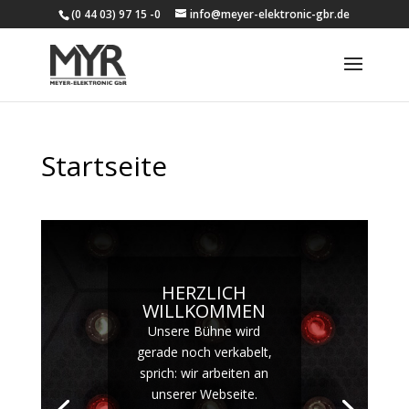
(0 44 03) 97 15 -0
info@meyer-elektronic-gbr.de
Startseite
HERZLICH
WILLKOMMEN
Unsere Bühne wird
gerade noch verkabelt,
sprich: wir arbeiten an
unserer Webseite.